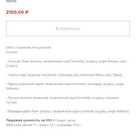
100202
2100,00
₽
В корзину
1240 г, 5 роллов, 40 кусочков
Состав:
- Сяке де Люкс (лосось, творожный сыр Cremette, огурец, икра Тобико, соус
Спайс.);
- Чикен люкс (курица копченая, помидор, лук зеленый, блин, соус Лава);
- Фреш (снежный краб, творожный сыр Cremette, помидор, огурец, икра
Тобико) ;
- Бонито (лосось жареный, творожный сыр Cremette, огурец, стружка
тунца);
- Филадельфия Лайт (лосось, творожный сыр Cremette, огурец, икра Тобико).
Пищевая ценность на 100 г:
Энерг. ценн.
165.8 ккал, белки 7 г, жиры 7.3 г, углеводы 17.9 г.