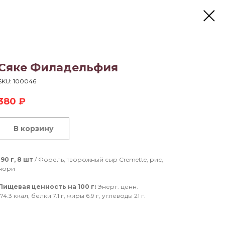
Сяке Филадельфия
SKU:
100046
380
₽
В корзину
190 г, 8 шт
/ Форель, творожный сыр Cremette, рис,
нори
Пищевая ценность на 100 г:
Энерг. ценн.
174.3 ккал, белки 7.1 г, жиры 6.9 г, углеводы 21 г.